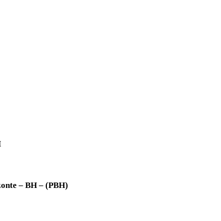
H
zonte – BH – (PBH)