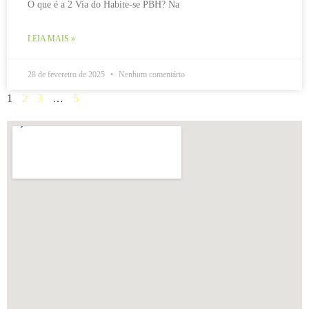
O que é a 2 Via do Habite-se PBH? Na
LEIA MAIS »
28 de fevereiro de 2025
Nenhum comentário
1
2
3
…
5