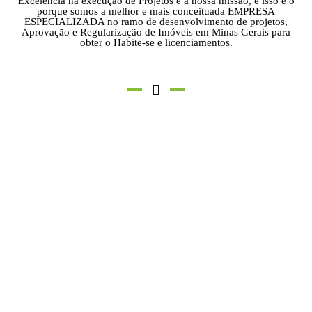
Excelência na execução de Projetos é a nossa missão, e isso é o
porque somos a melhor e mais conceituada EMPRESA
ESPECIALIZADA no ramo de desenvolvimento de projetos,
Aprovação e Regularização de Imóveis em Minas Gerais para
obter o Habite-se e licenciamentos.