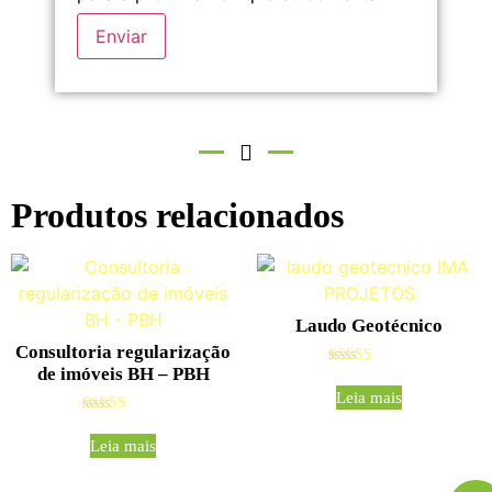
Produtos relacionados
Laudo Geotécnico
Consultoria regularização
de imóveis BH – PBH
Avaliação
4.80
Leia mais
de 5
Avaliação
5.00
Leia mais
de 5