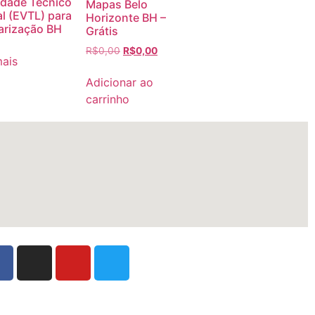
lidade Técnico
Mapas Belo
al (EVTL) para
Horizonte BH –
arização BH
Grátis
R$
0,00
R$
0,00
mais
Adicionar ao
carrinho