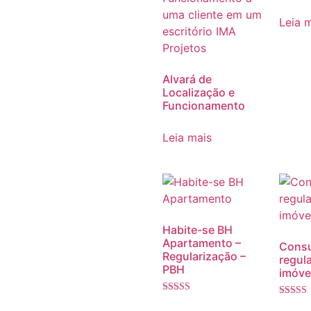
Avaliaç
5.00
Leia 
de 5
Alvará de
Localização e
Funcionamento
Leia mais
Habite-se BH
Apartamento –
Consu
Regularização –
regul
PBH
imóve
Avaliação
Avaliaç
5.00