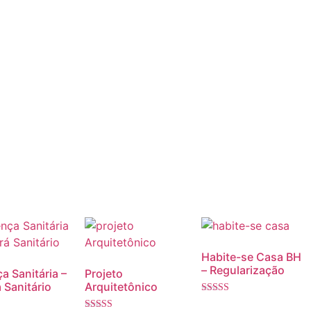
Habite-se Casa BH
– Regularização
a Sanitária –
Projeto
 Sanitário
Arquitetônico
Avaliação
5.00