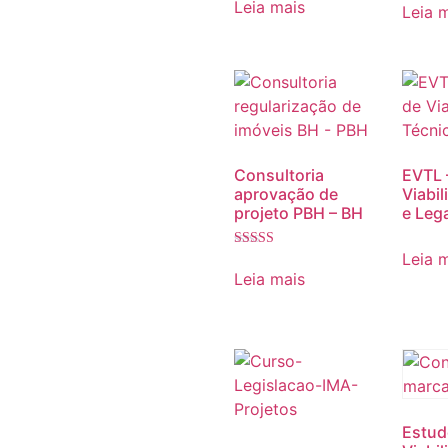
5.00
Leia mais
Leia 
de 5
de 5
Consultoria
EVTL 
aprovação de
Viabi
projeto PBH – BH
e Leg
Leia 
Avaliação
5.00
Leia mais
de 5
Estud