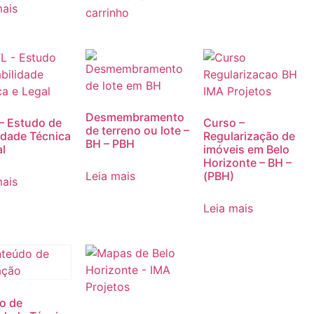
mais
carrinho
Desmembramento
– Estudo de
Curso –
de terreno ou lote –
lidade Técnica
Regularização de
BH – PBH
al
imóveis em Belo
Horizonte – BH –
Leia mais
(PBH)
mais
Leia mais
o de