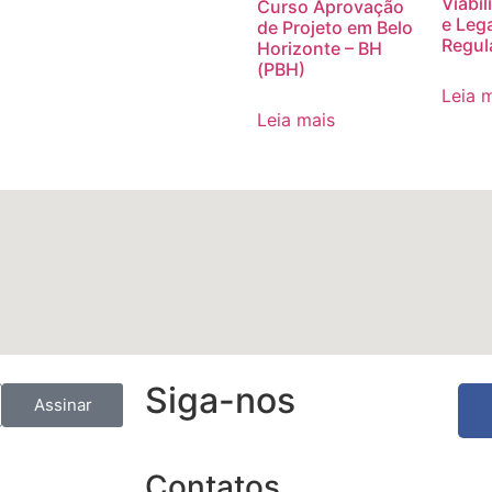
Viabi
Curso Aprovação
e Leg
de Projeto em Belo
Regul
Horizonte – BH
(PBH)
Leia 
Leia mais
Siga-nos
Assinar
Contatos