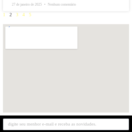
27 de janeiro de 2025
Nenhum comentário
1
2
3
4
5