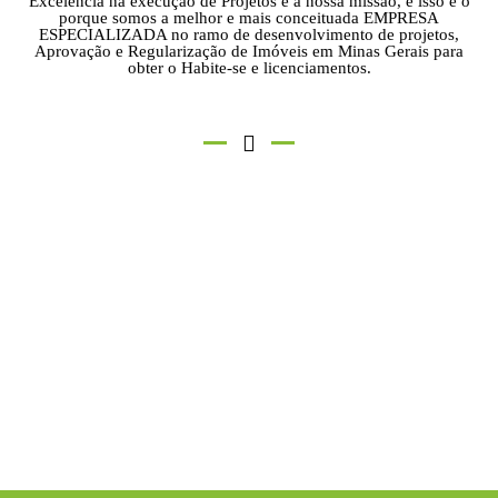
Excelência na execução de Projetos é a nossa missão, e isso é o
porque somos a melhor e mais conceituada EMPRESA
ESPECIALIZADA no ramo de desenvolvimento de projetos,
Aprovação e Regularização de Imóveis em Minas Gerais para
obter o Habite-se e licenciamentos.