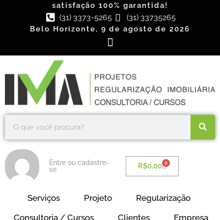
satisfação 100% garantida!
(31) 3373-5265
(31) 33735265
Belo Horizonte, 9 de agosto de 2026
Entre ou cadastre-
0
R$
0,00
se
Serviços
Projeto
Regularização
Consultoria / Cursos
Clientes
Empresa