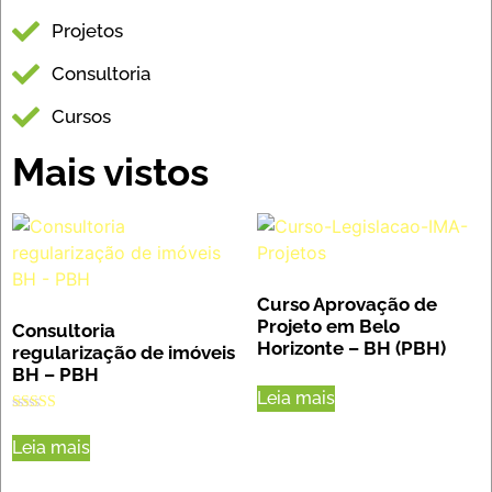
Projetos
Consultoria
Cursos
Mais vistos
Curso Aprovação de
Projeto em Belo
Consultoria
Horizonte – BH (PBH)
regularização de imóveis
BH – PBH
Leia mais
Avaliação
5.00
Leia mais
de 5