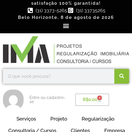
satisfação 100% garantida!
(31) 3373-5265
(31) 33735265
Belo Horizonte, 8 de agosto de 2026
Entre ou cadastre-
0
R$
0,00
se
Serviços
Projeto
Regularização
Consultoria / Cursos
Clientes
Empresa