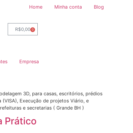
Home
Minha conta
Blog
R$
0,00
0
ntes
Empresa
modelagem 3D, para casas, escritórios, prédios
a (VISA), Execução de projetos Viário, e
efeituras e secretarias ( Grande BH )
 Prático